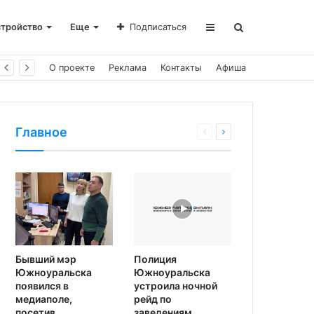
стройство
Еще
Подписаться
О проекте
Реклама
Контакты
Афиша
Главное
Бывший мэр
Полиция
Южноуральска
Южноуральска
появился в
устроила ночной
медиаполе,
рейд по
посетив
заведениям