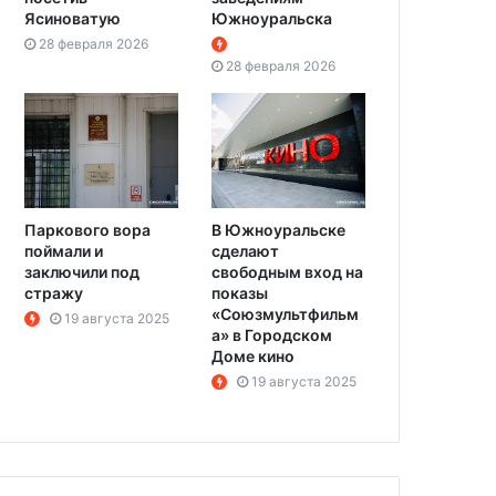
Ясиноватую
Южноуральска
28 февраля 2026
28 февраля 2026
Паркового вора
В Южноуральске
поймали и
сделают
заключили под
свободным вход на
стражу
показы
«Союзмультфильм
19 августа 2025
а» в Городском
Доме кино
19 августа 2025