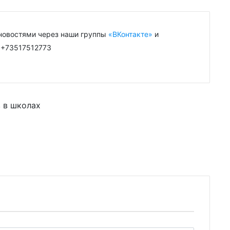
новостями через наши группы
«ВКонтакте»
и
: +73517512773
в в школах