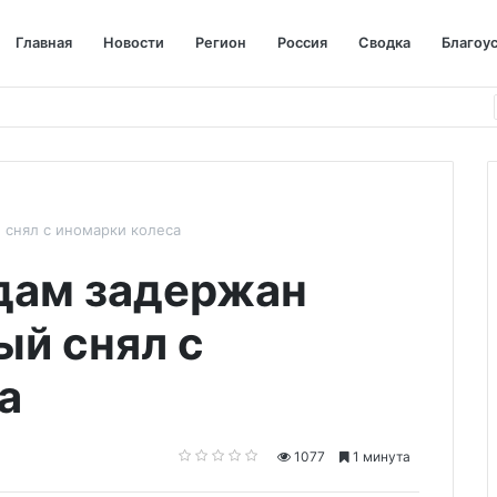
Главная
Новости
Регион
Россия
Сводка
Благоу
 снял с иномарки колеса
дам задержан
ый снял с
а
1077
1 минута